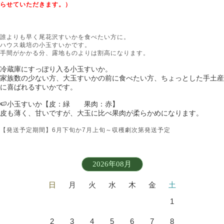
らせていただきます。）
誰よりも早く尾花沢すいかを食べたい方に。
ハウス栽培の小玉すいかです。
手間がかかる分、露地ものよりは割高になります。
冷蔵庫にすっぽり入る小玉すいか。
家族数の少ない方、大玉すいかの前に食べたい方、ちょっとした手土産
に喜ばれるすいかです。
🍉小玉すいか【皮：緑 果肉：赤】
皮も薄く、甘いですが、大玉に比べ果肉が柔らかめになります。
【発送予定期間】6月下旬か7月上旬～収穫劇次第発送予定
2026年08月
日
月
火
水
木
金
土
1
2
3
4
5
6
7
8