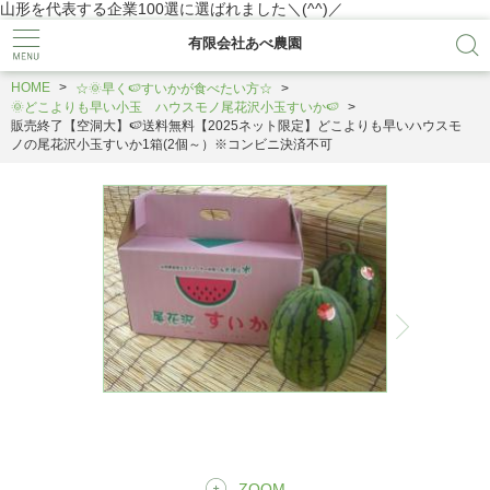
山形を代表する企業100選に選ばれました＼(^^)／
有限会社あべ農園
HOME
☆🌞早く🍉すいかが食べたい方☆
🌞どこよりも早い小玉 ハウスモノ尾花沢小玉すいか🍉
販売終了【空洞大】🍉送料無料【2025ネット限定】どこよりも早いハウスモ
ノの尾花沢小玉すいか1箱(2個～）※コンビニ決済不可
ZOOM