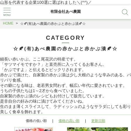
山形を代表する企業100選に選ばれました＼(^^)／
有限会社あべ農園
HOME
☆🍂(有)あべ農園の赤かぶと赤かぶ漬🍂☆
CATEGORY
☆🍂(有)あべ農園の赤かぶと赤かぶ漬🍂☆
細長い赤いかぶ。ここ尾花沢の特産です。
「サツマイモですか？」と直売所に入ってくるお客さん。
「かぶですよ」と伝えるとビックリされます。
赤かぶで漬けた、自家製の赤かぶ漬は少し大根のような辛みのある、パ
リパリ食感。
その癖になる味は、老若男女問わず、幅広い年代に愛されています。
うちの子供たちは1～2才から食べていました。
自家製の赤かぶ漬のレシピもお付けして販売しています。
是非自分の好みの味に漬けてみてくださいね。
生のまま薄くスライスして、ラディッシュのようなサラダにしても彩り
美しく食卓を飾れます。
価格の低い順
価格の高い順
更新日順