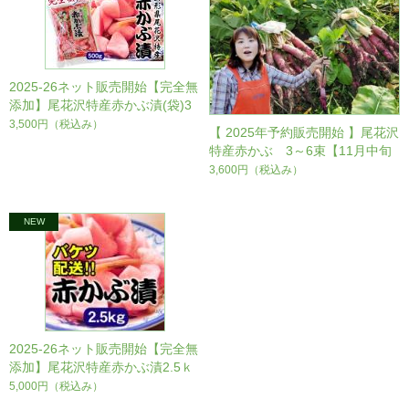
2025-26ネット販売開始【完全無
添加】尾花沢特産赤かぶ漬(袋)3
～10袋【例年11月下旬～発送予
3,500円
（税込み）
【 2025年予約販売開始 】尾花沢
定】
特産赤かぶ 3～6束【11月中旬
頃収穫～発送予定、降雪まで】
3,600円
（税込み）
2025-26ネット販売開始【完全無
添加】尾花沢特産赤かぶ漬2.5ｋ
ｇバケツ入【例年11月下旬～発
5,000円
（税込み）
送予定】