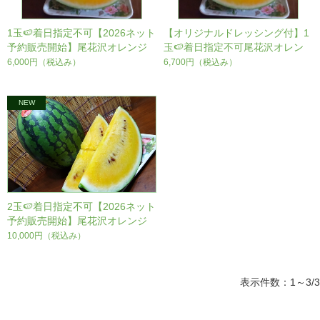
1玉🍉着日指定不可【2026ネット
【オリジナルドレッシング付】1
予約販売開始】尾花沢オレンジ
玉🍉着日指定不可尾花沢オレン
スイカ（こんじきらおう金色羅
ジスイカ（こんじきらおう金色
6,000円
（税込み）
6,700円
（税込み）
皇）1玉【7月下旬～発送予定】
羅皇）1玉【7月下旬～発送予
※コンビニ決済不可 送料無料
定】※コンビニ決済不可 送料無
料
2玉🍉着日指定不可【2026ネット
予約販売開始】尾花沢オレンジ
スイカ（こんじきらおう金色羅
10,000円
（税込み）
皇）2玉【7月下旬～発送予定】
※コンビニ決済不可 送料無料
表示件数：1～3/3