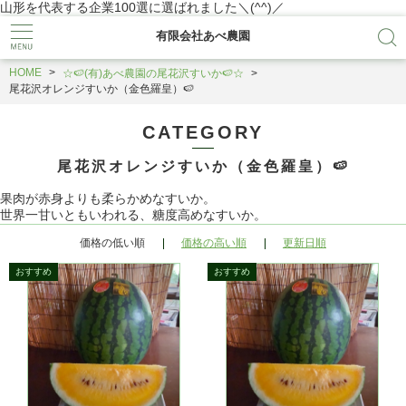
山形を代表する企業100選に選ばれました＼(^^)／
有限会社あべ農園
HOME
☆🍉(有)あべ農園の尾花沢すいか🍉☆
尾花沢オレンジすいか（金色羅皇）🍉
CATEGORY
尾花沢オレンジすいか（金色羅皇）🍉
果肉が赤身よりも柔らかめなすいか。
世界一甘いともいわれる、糖度高めなすいか。
価格の低い順
価格の高い順
更新日順