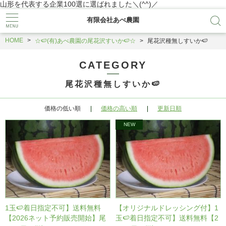
山形を代表する企業100選に選ばれました＼(^^)／
有限会社あべ農園
HOME
☆🍉(有)あべ農園の尾花沢すいか🍉☆
尾花沢種無しすいか🍉
CATEGORY
尾花沢種無しすいか🍉
価格の低い順
価格の高い順
更新日順
1玉🍉着日指定不可】送料無料
【オリジナルドレッシング付】1
【2026ネット予約販売開始】尾
玉🍉着日指定不可】送料無料【2