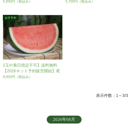
花沢たねなしすいか1個【なくな
026ネット予約販売開始】尾花沢
5,000円
（税込み）
5,700円
（税込み）
り次第終了】発送開始は8月上中
たねなしすいか1個【なくなり次
旬予定※コンビニ決済不可
第終了】発送開始は8月上中旬予
定※コンビニ決済不可
2玉🍉着日指定不可】送料無料
【2026ネット予約販売開始】尾
花沢たねなしすいか2個【なくな
9,000円
（税込み）
り次第終了】発送開始は8月上中
旬予定※コンビニ決済不可
表示件数：1～3/3
2026年08月