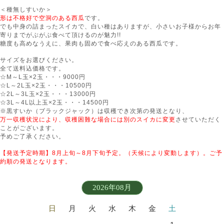
＜種無しすいか＞
形は不格好で空洞のある西瓜
です。
でも中身の詰まったスイカで、白い種はありますが、小さいお子様からお年
寄りまでがぶがぶ食べて頂けるのが魅力!!
糖度も高めなうえに、果肉も固めで食べ応えのある西瓜です。
サイズをお選びください。
全て送料込価格です。
☆M～L玉×2玉・・・9000円
☆L～2L玉×2玉・・・10500円
☆2L～3L玉×2玉・・・130
00円
☆3L～4L以上玉×2玉・・・14500円
※黒すいか（ブラックジャック）は収穫でき次第の発送となり、
万一収穫状況により、収穫困難な場合には別のスイカに変更
させていただく
ことがございます。
予めご了承ください。
【発送予定時期】8月上旬～8月下旬予定。（天候により変動します）。
ご予
約順の発送となります。
2026年08月
日
月
火
水
木
金
土