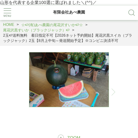
山形を代表する企業100選に選ばれました＼(^^)／
有限会社あべ農園
HOME
☆🍉(有)あべ農園の尾花沢すいか🍉☆
尾花沢黒すいか（ブラックジャック）🍉
2玉🍉送料無料 着日指定不可【2026ネット予約開始】尾花沢黒スイカ（ブラ
ックジャック）2玉【8月上中旬～発送開始予定】※コンビニ決済不可
ZOOM